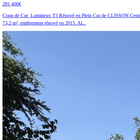
281 400€
Coup de Cur  Lumineux T3 Rénové en Plein Cur de CLISSON Centre hi
73,2 m², entièrement rénové en 2015. Al...